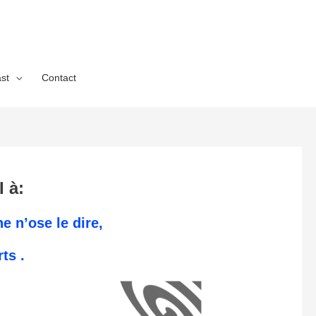
st
Contact
 à:
e n’ose le dire,
ts .